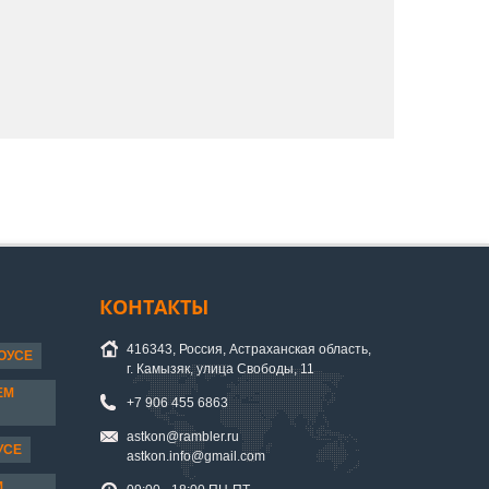
КОНТАКТЫ
416343, Россия, Астраханская область,
ОУСЕ
г. Камызяк, улица Свободы, 11
ЕМ
+7 906 455 6863
astkon@rambler.ru
УСЕ
astkon.info@gmail.com
М