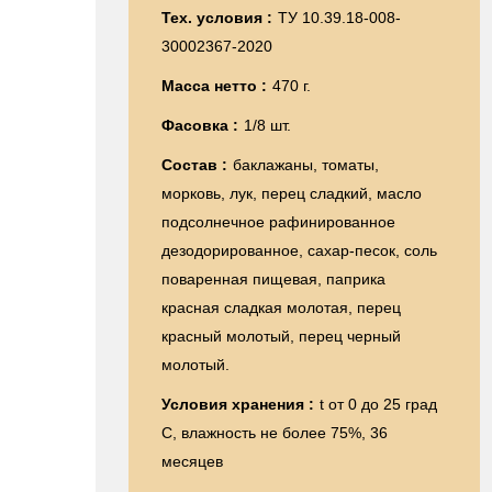
Тех. условия :
ТУ 10.39.18-008-
30002367-2020
Масса нетто :
470 г.
Фасовка :
1/8 шт.
Состав :
баклажаны, томаты,
морковь, лук, перец сладкий, масло
подсолнечное рафинированное
дезодорированное, сахар-песок, соль
поваренная пищевая, паприка
красная сладкая молотая, перец
красный молотый, перец черный
молотый.
Условия хранения :
t от 0 до 25 град
С, влажность не более 75%, 36
месяцев