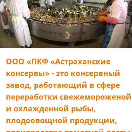
ООО «ПКФ «Астраханские
консервы» - это консервный
завод, работающий в сфере
переработки свежемороженой
и охлажденной рыбы,
плодоовощной продукции,
производства томатной пасты