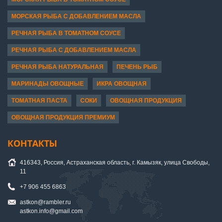
МОРСКАЯ РЫБА С ДОБАВЛЕНИЕМ МАСЛА
РЕЧНАЯ РЫБА В ТОМАТНОМ СОУСЕ
РЕЧНАЯ РЫБА С ДОБАВЛЕНИЕМ МАСЛА
РЕЧНАЯ РЫБА НАТУРАЛЬНАЯ
ПЕЧЕНЬ РЫБ
МАРИНАДЫ ОВОЩНЫЕ
ИКРА ОВОЩНАЯ
ТОМАТНАЯ ПАСТА
СОКИ
ОВОЩНАЯ ПРОДУКЦИЯ
ОВОЩНАЯ ПРОДУКЦИЯ ПРЕМИУМ
КОНТАКТЫ
416343, Россия, Астраханская область, г. Камызяк, улица Свободы,
11
+7 906 455 6863
astkon@rambler.ru
astkon.info@gmail.com